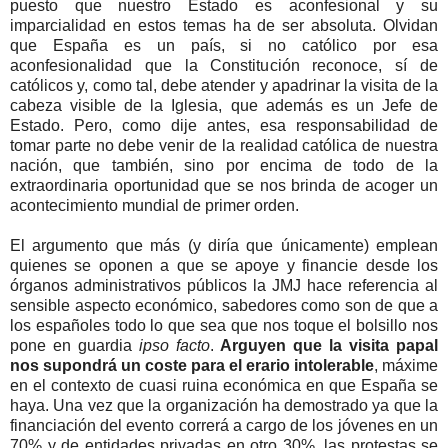
puesto que nuestro Estado es aconfesional y su
imparcialidad en estos temas ha de ser absoluta. Olvidan
que España es un país, si no católico por esa
aconfesionalidad que la Constitución reconoce, sí de
católicos y, como tal, debe atender y apadrinar la visita de la
cabeza visible de la Iglesia, que además es un Jefe de
Estado. Pero, como dije antes, esa responsabilidad de
tomar parte no debe venir de la realidad católica de nuestra
nación, que también, sino por encima de todo de la
extraordinaria oportunidad que se nos brinda de acoger un
acontecimiento mundial de primer orden.
El argumento que más (y diría que únicamente) emplean
quienes se oponen a que se apoye y financie desde los
órganos administrativos públicos la JMJ hace referencia al
sensible aspecto económico, sabedores como son de que a
los españoles todo lo que sea que nos toque el bolsillo nos
pone en guardia
ipso facto
.
Arguyen que la visita papal
nos supondrá un coste para el erario intolerable
, máxime
en el contexto de cuasi ruina económica en que España se
haya. Una vez que la organización ha demostrado ya que la
financiación del evento correrá a cargo de los jóvenes en un
70% y de entidades privadas en otro 30%, las protestas se