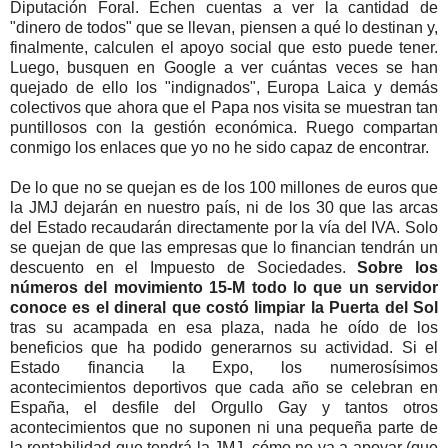
Diputación Foral. Echen cuentas a ver la cantidad de
"dinero de todos" que se llevan, piensen a qué lo destinan y,
finalmente, calculen el apoyo social que esto puede tener.
Luego, busquen en Google a ver cuántas veces se han
quejado de ello los "indignados", Europa Laica y demás
colectivos que ahora que el Papa nos visita se muestran tan
puntillosos con la gestión económica. Ruego compartan
conmigo los enlaces que yo no he sido capaz de encontrar.
De lo que no se quejan es de los 100 millones de euros que
la JMJ dejarán en nuestro país, ni de los 30 que las arcas
del Estado recaudarán directamente por la vía del IVA. Solo
se quejan de que las empresas que lo financian tendrán un
descuento en el Impuesto de Sociedades.
Sobre los
números del movimiento 15-M todo lo que un servidor
conoce es el dineral que costó limpiar la Puerta del Sol
tras su acampada en esa plaza, nada he oído de los
beneficios que ha podido generarnos su actividad. Si el
Estado financia la Expo, los numerosísimos
acontecimientos deportivos que cada año se celebran en
España, el desfile del Orgullo Gay y tantos otros
acontecimientos que no suponen ni una pequeña parte de
la rentabilidad que tendrá la JMJ, cómo no va a apoyar (que