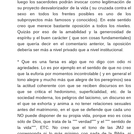
luego los sacerdotes podrán invocar como legitimación de
su proyecto desvalorizador de la vida ( su cruzada contra el
sexo en todos los frentes posibles es uno de los
subproyectos más famosos y conocidos). En este sentido
creo que merece bastante oposición a todos los niveles.
Quizás por eso de la amabilidad y la generosidad de
espíritu y el buen carácter ( que son cosas fundamentales)
que quería decir en el comentario anterior, la oposición
debería ser más a nivel privado que a nivel institucional.
* Que es una farsa es algo que no digo con odio ni
agriedades. Lo es por ejemplo en el sentido de que no creo
que la euforia por momentos incontrolable ( y en general el
tono alegre y mucho más que alegre de los peregrinos) sea
la actitud coherente con que se reciben discursos en los
que se critica el hedonismo, superficialidad, etc. de la
sociedad moderna, los peligros del laicismo, un discurso en
el que se exhorta y anima a no tener relaciones sexuales
antes del matrimonio, en el que se defiende que cada uno
NO puede disponer de su propia vida, porque eso es cosa
sólo de Dios, que trata de la """ verdad""" y el """ sentido de
la vida""", ETC. No creo que el tono de las JMJ se
corresponda ni lo más mínimo con nada de la Biblia, ni