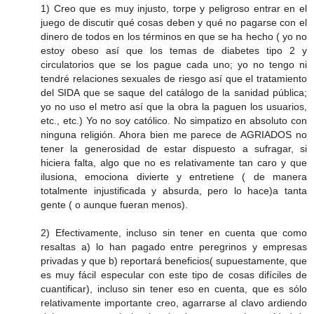
1) Creo que es muy injusto, torpe y peligroso entrar en el
juego de discutir qué cosas deben y qué no pagarse con el
dinero de todos en los términos en que se ha hecho ( yo no
estoy obeso así que los temas de diabetes tipo 2 y
circulatorios que se los pague cada uno; yo no tengo ni
tendré relaciones sexuales de riesgo así que el tratamiento
del SIDA que se saque del catálogo de la sanidad pública;
yo no uso el metro así que la obra la paguen los usuarios,
etc., etc.) Yo no soy católico. No simpatizo en absoluto con
ninguna religión. Ahora bien me parece de AGRIADOS no
tener la generosidad de estar dispuesto a sufragar, si
hiciera falta, algo que no es relativamente tan caro y que
ilusiona, emociona divierte y entretiene ( de manera
totalmente injustificada y absurda, pero lo hace)a tanta
gente ( o aunque fueran menos).
2) Efectivamente, incluso sin tener en cuenta que como
resaltas a) lo han pagado entre peregrinos y empresas
privadas y que b) reportará beneficios( supuestamente, que
es muy fácil especular con este tipo de cosas difíciles de
cuantificar), incluso sin tener eso en cuenta, que es sólo
relativamente importante creo, agarrarse al clavo ardiendo