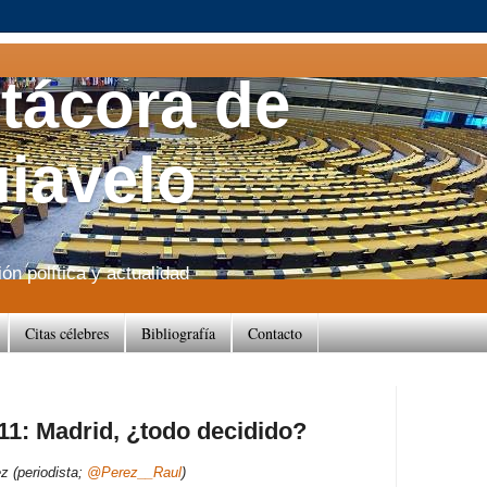
itácora de
iavelo
n política y actualidad
Citas célebres
Bibliografía
Contacto
11: Madrid, ¿todo decidido?
z (periodista;
@Perez__Raul
)