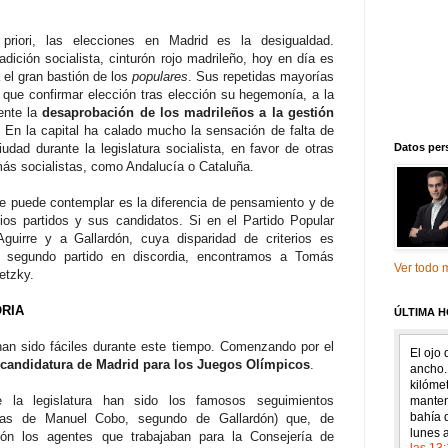
 priori, las elecciones en Madrid es la desigualdad.
dición socialista, cinturón rojo madrileño, hoy en día es
 el gran bastión de los
populares
. Sus repetidas mayorías
que confirmar elección tras elección su hegemonía, a la
ente la
desaprobación de los madrileños a la gestión
. En la capital ha calado mucho la sensación de falta de
dad durante la legislatura socialista, en favor de otras
Datos per
más socialistas, como Andalucía o
Cataluña.
se puede contemplar es la diferencia de pensamiento y de
pios partidos y sus candidatos. Si en el Partido Popular
uirre y a Gallardón, cuya disparidad de criterios es
 segundo partido en discordia, encontramos a Tomás
Ver todo m
etzky.
RIA
ÚLTIMA 
an sido fáciles durante este tiempo. Comenzando por el
a candidatura de Madrid para los Juegos Olímpicos
.
 la legislatura han sido los famosos seguimientos
as de Manuel Cobo, segundo de Gallardón) que, de
ón los agentes que trabajaban para la Consejería de