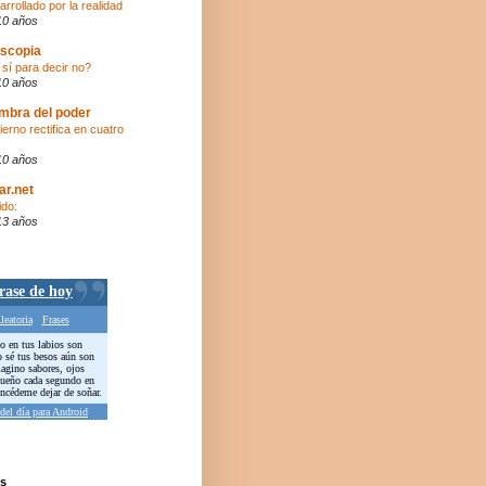
arrollado por la realidad
10 años
scopia
 sí para decir no?
10 años
mbra del poder
ierno rectifica en cuatro
10 años
ar.net
ido:
13 años
s