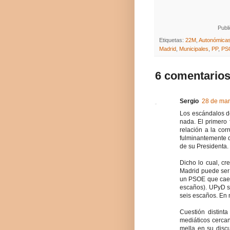
Publ
Etiquetas:
22M
,
Autonómica
Madrid
,
Municipales
,
PP
,
PS
6 comentarios
Sergio
28 de mar
Los escándalos d
nada. El primero 
relación a la co
fulminantemente d
de su Presidenta.
Dicho lo cual, cr
Madrid puede ser 
un PSOE que caer
escaños). UPyD se
seis escaños. En 
Cuestión distint
mediáticos cercan
mella en su disc