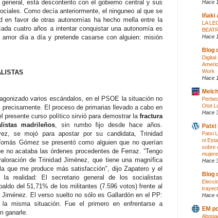
 general, está descontento con el gobierno central y sus
Hace 1
ociales. Como decía anteriormente, el ninguneo al que se
Iñaki
d en favor de otras autonomías ha hecho mella entre la
LA LE
 cada cuatro años a intentar conquistar una autonomía es
BEATR
Hace 
 amor día a día y pretende casarse con alguien: misión
Blog 
Digita
Americ
Work
ALISTAS
Hace 
Melch
agonizado varios escándalos, en el PSOE la situación no
Perbed
Otot L
es precisamente. El proceso de primarias llevado a cabo en
Hace 
l presente curso político sirvió para demostrar la
fractura
alistas madrileños
, sin rumbo fijo desde hace años.
Patxi
vez, se mojó para apostar por su candidata, Trinidad
Patxi 
ni Est
Tomás Gómez se presentó como alguien que no querían
sobre 
ue no acataba las órdenes procedentes de Ferraz. “Tengo
mujere
loración de Trinidad Jiménez, que tiene una magnífica
Hace 
la que me produce más satisfacción", dijo Zapatero y el
Blog 
 la realidad: El secretario general de los socialistas
Elecci
paldo del 51,71% de los militantes (7.596 votos) frente al
trayect
 Jiménez. El verso suelto no sólo es Gallardón en el PP:
Hace 
a misma situación. Fue el primero en enfrentarse a
EM po
en ganarle.
Abogad