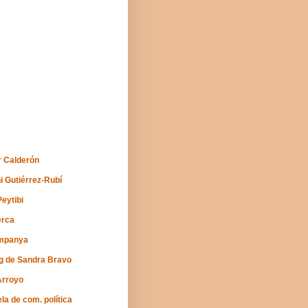
 Calderón
i Gutiérrez-Rubí
Peytibi
erca
mpanya
og de Sandra Bravo
Arroyo
la de com. política