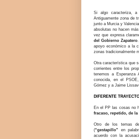
Si algo caracteriza, a
Antiguamente zona de tra
junto a Murcia y Valencia
absolutas no hacen más 
vez que expresa claram
del Gobierno Zapatero
apoyo económico a la ciu
zonas tradicionalmente 
Otra característica que 
corrientes entre los pro
tenemos a Esperanza Ag
conocida, en el PSOE,
Gómez y a Jaime Lissav
DIFERENTE TRAYECTO
En el PP las cosas no h
fracaso, repetido, de l
Otro de los temas de
(
“gestapillo”
en palabr
acuerdo con la acusaci