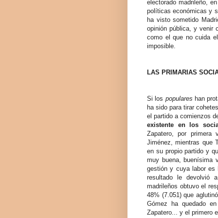
electorado madrileño, en
políticas económicas y s
ha visto sometido Madri
opinión pública, y venir
como el que no cuida el
imposible.
LAS PRIMARIAS SOCI
Si los
populares
han prot
ha sido para tirar cohet
el partido a comienzos de
existente en los soci
Zapatero, por primera 
Jiménez, mientras que 
en su propio partido y q
muy buena, buenísima va
gestión y cuya labor es 
resultado le devolvió a
madrileños obtuvo el res
48% (7.051) que aglutinó
Gómez ha quedado en l
Zapatero... y el primero 