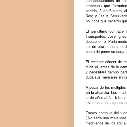
con acusaciones de finan
empresas que formaban
partido;
Juan Siguero, a
Rey; y Jesús Sepúlveda,
políticos que tuvieron qu
El penúltimo contratie
Transportes,
José Ignaci
debate en el Parlamento
ser de otra manera, el d
punto de poner su cargo a
El reciente cáncer de 
duda el antes de la cam
y necesitará tiempo para
duda sus mensajes en ca
A pesar de los múltiples
en la alcaldía
. Los madr
la de años atrás. Infrae
joven han sido algunos de
Frases como la del vice
(“No sería una mala idea
madrileños de los social