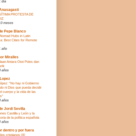
 día
 Anasagasti
GÍTIMA PROTESTA DE
IZ
10 meses
de Pepe Blanco
l Nomad Hubs in Latin
a: Best Cities for Remote
1 año
or Miralles
aan Antara Otot Polos dan
urik
3 años
 Lopez
López: “No hay ni Gobierno
ado ni Dios que pueda decidir
el cuerpo y la vida de las
s”
3 años
de Jordi Sevilla
ones Castilla y León y la
oria de la política española
4 años
r dentro y por fuera
os cristianos (II)