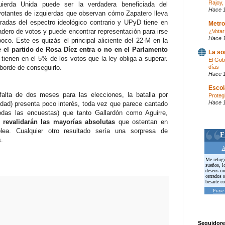
Rajoy, 
uierda Unida puede ser la verdadera beneficiada del
Hace 
tantes de izquierdas que observan cómo Zapatero lleva
radas del espectro ideológico contrario y UPyD tiene en
Metro
ladero de votos y puede encontrar representación para irse
¿Votar
Hace 
oco. Este es quizás el principal aliciente del 22-M en la
e el partido de Rosa Díez entra o no en el Parlamento
La so
a tienen en el 5% de los votos que la ley obliga a superar.
El Gob
 borde de conseguirlo.
días
Hace 
Escol
alta de dos meses para las elecciones, la batalla por
Proteg
Hace 
dad) presenta poco interés, toda vez que parece cantado
odas las encuestas) que tanto Gallardón como Aguirre,
,
revalidarán las mayorías absolutas
que ostentan en
ea. Cualquier otro resultado sería una sorpresa de
.
Seguidore