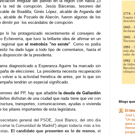
ciación irregular del partido en la región con hasta 23
 la red de corrupción. Jesús Bárcenas, tesorero del
lcalde de Boadilla; Ginés López,
alcalde de Arganda del
 alcalde de Pozuelo de Alarcón, fueron algunos de los
e dimitir por los escándalos de corrupción.
mpo lo ha protagonizado recientemente el consejero de
o Echeverría, que tuvo la brillante idea de afirmar en un
 regional que
el metrobús "no existe"
. Como no podía
esliz ha dado lugar a todo tipo de comentarios, hasta el
 disposición de la presidenta.
mama diagnosticado a Esperanza Aguirre ha marcado sin
paña de elecciones. La presidenta necesita recuperación
 volver a la actividad frenética de antes, por lo que sin
mpaña tendrán un especial significado.
 errores del PP, hay que añadirle
la deuda de Gallardón
ileños disfrutan de una ciudad que nada tiene que ver con
Blogs que
structura, transportes, comunicaciones, ayudas o vivienda
 los pilares importantes de esta legislatura.
El bl
José Lu
"Un ag
secretario general del PSOE, José Blanco, del otro día
gana u
 cerrar la Comunidad de Madrid”) alejan todavía más a los
Hemos 
istas
. El candidato que presenten es lo de menos
, el
porque