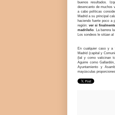
buenos resultados. Izq
desencanto de muchos vo
a cabo políticas conside
Madrid a su principal ca
haciendo fuerte poco a p
región:
ver si finalment
madrileño
. La barrera l
Los sondeos le sitúan al
En cualquier caso y a f
Madrid (capital y Comuni
(tal y como vaticinan t
Aguirre como Gallardón
Ayuntamiento y Asambl
mayúsculas proporciones