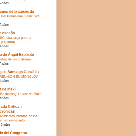
5 años
agos de la izquierda
Unik Permainan Game Slot
5 años
ro escaño
SC: una larga guerra
a y cultural
6 años
co de Ángel Expósito
adoja de las cisternas
7 años
og de Santiago González
Y REUNIÓN EN MONCLOA
8 años
z de Iñaki
ón del blog 'La voz de Iñaki'
9 años
rada Critica »
cronicas
vimientos internos en los
os han empezado.
10 años
tio del Congreso