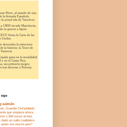
 sigo
og salmón
is, Guardia Civil jubilado:
ente que empiece ahora
nos 1.900 euros al mes.
dado un salto cualitativo,
 antes era mucho peor"