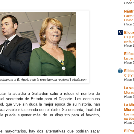
Hace 
Náufr
Fakta 
Online
Hace 
El ot
Cs y P
polític
Hace 
El fo
La par
Hace 
El bl
CIS 
Hace 
sbancar a E. Aguirre de la presidencia regional | elpais.com
La vo
Migraci
utar la alcaldía a Gallardón salió a relucir el nombre de
Hace 
ual secretario de Estado para el Deporte. Los continuos
ol, que vive sin duda la mejor época de su historia, han
La Mi
ra visible relacionada con el éxito. Su cercanía, facilidad
Micro
Los mo
le puede suponer más de un disgusto para el favorito,
partid
Hace 
os mayoritarios, hay dos alternativas que podrían sacar
El Pa