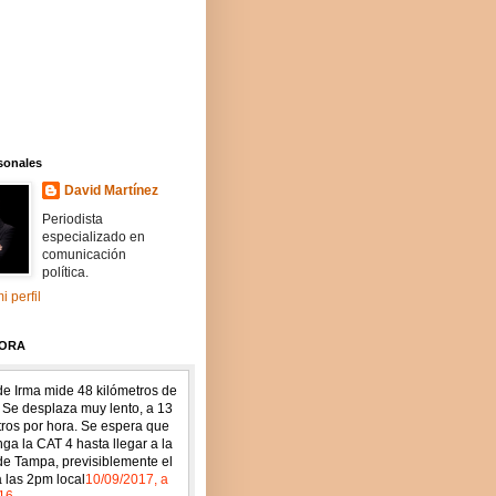
sonales
David Martínez
Periodista
especializado en
comunicación
política.
i perfil
HORA