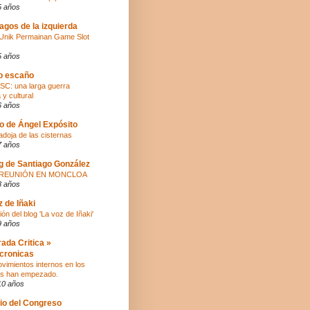
5 años
agos de la izquierda
Unik Permainan Game Slot
5 años
ro escaño
SC: una larga guerra
a y cultural
6 años
co de Ángel Expósito
adoja de las cisternas
7 años
og de Santiago González
Y REUNIÓN EN MONCLOA
8 años
z de Iñaki
ón del blog 'La voz de Iñaki'
9 años
rada Critica »
cronicas
vimientos internos en los
os han empezado.
10 años
tio del Congreso