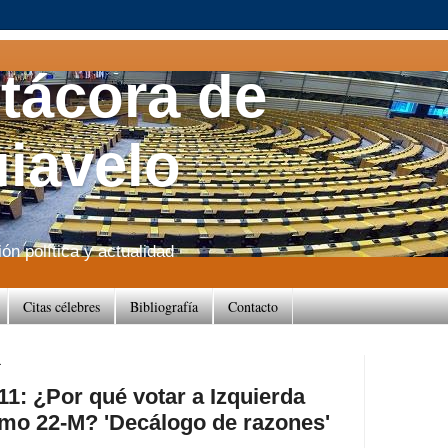
itácora de
iavelo
n política y actualidad
Citas célebres
Bibliografía
Contacto
1
11: ¿Por qué votar a Izquierda
imo 22-M? 'Decálogo de razones'