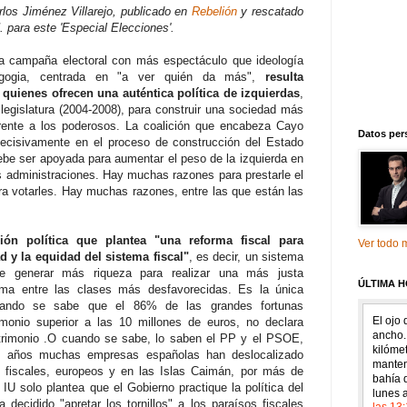
arlos Jiménez Villarejo, publicado en
Rebelión
y rescatado
 para este 'Especial Elecciones'.
a campaña electoral con más espectáculo que ideología
gogia, centrada en "a ver quién da más",
resulta
quienes ofrecen una auténtica política de izquierdas
,
r legislatura (2004-2008), para construir una sociedad más
 frente a los poderosos. La coalición que encabeza Cayo
Datos per
decisivamente en el proceso de construcción del Estado
debe ser apoyada para aumentar el peso de la izquierda en
as administraciones. Hay muchas razones para prestarle el
a votarles. Hay muchas razones, entre las que están las
ión política que plantea "una reforma fiscal para
Ver todo m
d y la equidad del sistema fiscal"
, es decir, un sistema
e generar más riqueza para realizar una más justa
ÚLTIMA 
isma entre las clases más desfavorecidas. Es la única
cuando se sabe que el 86% de las grandes fortunas
monio superior a las 10 millones de euros, no declara
trimonio .O cuando se sabe, lo saben el PP y el PSOE,
ez años muchas empresas españolas han deslocalizado
s fiscales, europeos y en las Islas Caimán, por más de
 IU solo plantea que el Gobierno practique la política del
decidido "apretar los tornillos" a los paraísos fiscales