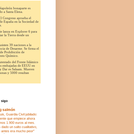
 sigo
og salmón
is, Guardia Civil jubilado:
ente que empiece ahora
nos 1.900 euros al mes.
dado un salto cualitativo,
 antes era mucho peor"