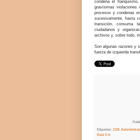
condena el franquismo, 
gravísimas violaciones
procesos y condenas eran
sucesivamente, hasta con
transición, consuma 
ciudadanos y organizac
archivos y, sobre todo, i
Son algunas razones y só
fuerza de izquierda trans
Publ
Etiquetas:
22M
,
Autonómica
Raúl S N