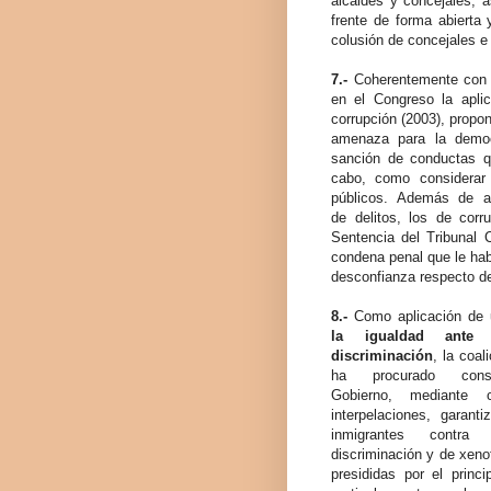
alcaldes y concejales, a
frente de forma abierta 
colusión de concejales e 
7.-
Coherentemente co
en el Congreso la apli
corrupción (2003), propo
amenaza para la democr
sanción de conductas q
cabo, como considerar d
públicos. Además de am
de delitos, los de corr
Sentencia del Tribunal C
condena penal que le hab
desconfianza respecto de 
8.-
Como aplicación de
la igualdad ant
discriminación
, la coal
ha procurado cons
Gobierno, mediante 
interpelaciones, garant
inmigrantes contra
discriminación y de xenof
presididas por el princi