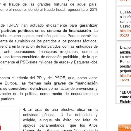
r el fraude de las grandes fortunas de aquel país.
omo el nuestro, donde el fraude fiscal representa el 23%
 de IU-ICV han actuado eficazmente para
garantizar
 partidos políticos en su sistema de financiación
. La
debe mucho a esta coalición política. Para suprimir las
nte de sumisión de los partidos a los poderes fácticos.
rencia en la relación de los partidos con las entidades de
te, ante operaciones financieras irregulares, como la
 -una forma encubierta de donación prohibida-, de la que
idamente el PSC-siete millones de euros- y Esquerra -dos
 .
ontra el criterio del PP y del PSOE, que, como viene
 de Europa,
las formas más graves de financiación
os se consideren delictivas
como factor de prevención y
lización de la política como medio de enriquecimiento
 partidos.
4.-
En aras de una efectiva ética en la
actividad pública, IU ha defendido y
exigido, aunque sin éxito por falta de
apoyos parlamentarios, que los Altos
Cargos de la Administración Central desde