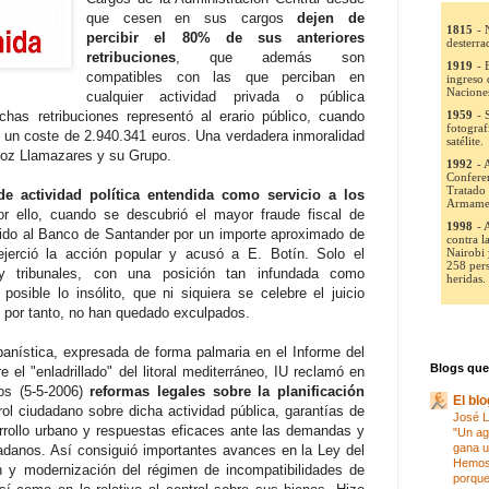
que cesen en sus cargos
dejen de
percibir el 80% de sus anteriores
retribuciones
, que además son
compatibles con las que perciban en
cualquier actividad privada o pública
chas retribuciones representó al erario público, cuando
 un coste de 2.940.341 euros. Una verdadera inmoralidad
 voz Llamazares y su Grupo.
 actividad política entendida como servicio a los
or ello, cuando se descubrió el mayor fraude fiscal de
ibuido al Banco de Santander por un importe aproximado de
ejerció la acción popular y acusó a E. Botín. Solo el
 y tribunales, con una posición tan infundada como
osible lo insólito, que ni siquiera se celebre el juicio
 por tanto, no han quedado exculpados.
banística, expresada de forma palmaria en el Informe del
Blogs que
 el "enladrillado" del litoral mediterráneo, IU reclamó en
os (5-5-2006)
reformas legales sobre la planificación
El bl
rol ciudadano sobre dicha actividad pública, garantías de
José Lu
arrollo urbano y respuestas eficaces ante las demandas y
"Un ag
gana u
adanos. Así consiguió importantes avances en la Ley del
Hemos 
n y modernización del régimen de incompatibilidades de
porque