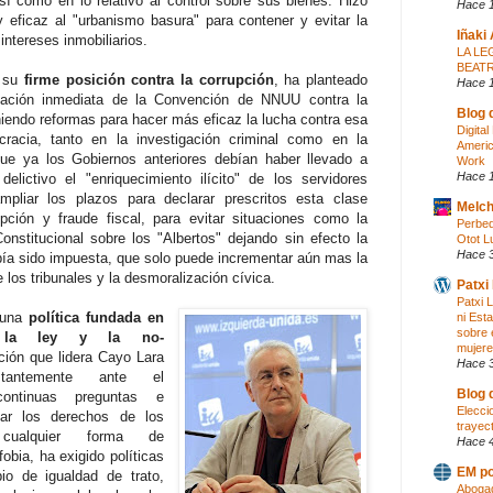
sí como en lo relativo al control sobre sus bienes. Hizo
Hace 1
y eficaz al "urbanismo basura" para contener y evitar la
Iñaki
intereses inmobiliarios.
LA LE
BEATR
n su
firme posición contra la corrupción
, ha planteado
Hace 
cación inmediata de la Convención de NNUU contra la
Blog 
niendo reformas para hacer más eficaz la lucha contra esa
Digita
acia, tanto en la investigación criminal como en la
Americ
ue ya los Gobiernos anteriores debían haber llevado a
Work
Hace 
elictivo el "enriquecimiento ilícito" de los servidores
pliar los plazos para declarar prescritos esta clase
Melch
upción y fraude fiscal, para evitar situaciones como la
Perbed
onstitucional sobre los "Albertos" dejando sin efecto la
Otot L
Hace 
ía sido impuesta, que solo puede incrementar aún mas la
los tribunales y la desmoralización cívica.
Patxi
Patxi 
 una
política fundada en
ni Est
sobre 
e la ley y la no-
mujere
ición que lidera Cayo Lara
Hace 
tantemente ante el
Blog 
continuas preguntas e
Elecci
izar los derechos de los
trayect
 cualquier forma de
Hace 
obia, ha exigido políticas
EM po
pio de igualdad de trato,
Abogad