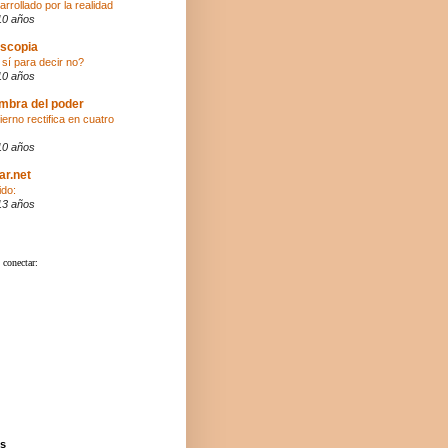
arrollado por la realidad
10 años
scopia
 sí para decir no?
10 años
mbra del poder
ierno rectifica en cuatro
10 años
ar.net
ido:
13 años
s