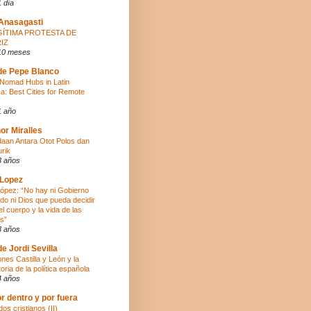
 día
 Anasagasti
GÍTIMA PROTESTA DE
IZ
10 meses
de Pepe Blanco
l Nomad Hubs in Latin
a: Best Cities for Remote
1 año
or Miralles
aan Antara Otot Polos dan
urik
3 años
 Lopez
López: “No hay ni Gobierno
ado ni Dios que pueda decidir
el cuerpo y la vida de las
s”
3 años
de Jordi Sevilla
ones Castilla y León y la
oria de la política española
4 años
r dentro y por fuera
os cristianos (II)