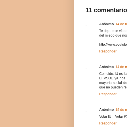
11 comentario
Anónimo
14 de m
Te dejo este víde
del miedo que nos
http://www.yout
Responder
Anónimo
14 de m
Coincido: IU es la
El PSOE ya nos 
mayoría social de
que no pueden re
Responder
Anónimo
15 de m
Votar IU = Votar P
Responder