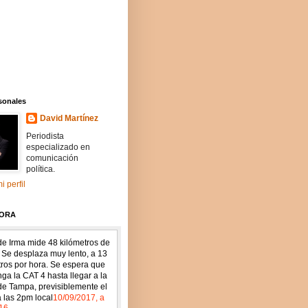
sonales
David Martínez
Periodista
especializado en
comunicación
política.
i perfil
HORA