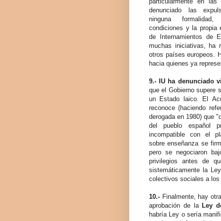
particularmente en las 
denunciado las expul
ninguna formalidad
condiciones y la propia 
de Internamientos de Ex
muchas iniciativas, ha
otros países europeos. H
hacia quienes ya represe
9.-
IU ha denunciado v
que el Gobierno supere s
un Estado laico. El Ac
reconoce (haciendo refer
derogada en 1980) que "
del pueblo español pro
incompatible con el p
sobre enseñanza se firm
pero se negociaron baj
privilegios antes de q
sistemáticamente la Ley
colectivos sociales a los
10.-
Finalmente, hay otr
aprobación de la
Ley d
habría Ley o sería manif