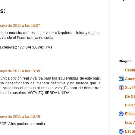
s:
ayo de 2011 a las 15:37
o que muestra que es mejor votar a Izquierda Unida y dejarse
 vende el Psoe, que ya no cuela.
ube.com/watch?v=8AROuWkHYVs
Blogroll
César
ayo de 2011 a las 15:39
 única opción real y válida para los izquierdistas de este país.
Anton
ha decepcionado de manera definitiva y no merece que la
Xavi 
 izquierdas el demos ni un solo voto. Es hora de demostrar
írse de nosotros. VOTA IZQUIERDA UNIDA.
De C
E-Ca
El bl
ayo de 2011 a las 10:48
Luis 
SOE. A los pactos me remito...
Escue