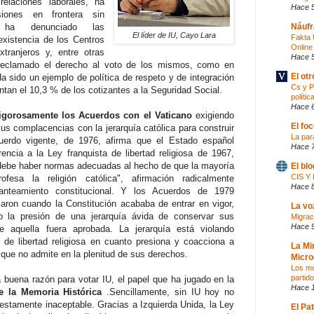
relaciones laborales, ha
Hace 
siones en frontera sin
, ha denunciado las
Náufr
El líder de IU, Cayo Lara
Fakta 
existencia de los Centros
Online
tranjeros y, entre otras
Hace 
 reclamado el derecho al voto de los mismos, como en
El ot
a sido un ejemplo de política de respeto y de integración
Cs y P
ntan el 10,3 % de los cotizantes a la Seguridad Social.
polític
Hace 
igorosamente los Acuerdos con el Vaticano
exigiendo
El fo
us complacencias con la jerarquía católica para construir
La par
uerdo vigente, de 1976, afirma que el Estado español
Hace 
encia a la Ley franquista de libertad religiosa de 1967,
debe haber normas adecuadas al hecho de que la mayoría
El bl
CIS 
fesa la religión católica", afirmación radicalmente
Hace 
lanteamiento constitucional. Y los Acuerdos de 1979
aron cuando la Constitución acababa de entrar en vigor,
La vo
o la presión de una jerarquía ávida de conservar sus
Migraci
Hace 
ue aquella fuera aprobada. La jerarquía está violando
 de libertad religiosa en cuanto presiona y coacciona a
La Mi
 que no admite en la plenitud de sus derechos.
Micro
Los mo
partid
a buena razón para votar IU, el papel que ha jugado en la
Hace 
e la Memoria Histórica
.Sencillamente, sin IU hoy no
iestamente inaceptable. Gracias a Izquierda Unida, la Ley
El Pa