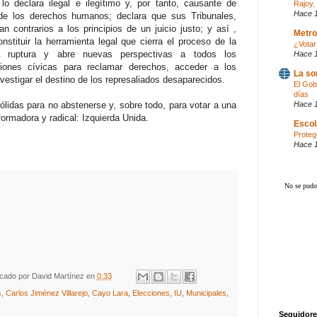
lo declara ilegal e ilegítimo y, por tanto, causante de
Rajoy, 
Hace 
 de los derechos humanos; declara que sus Tribunales,
 contrarios a los principios de un juicio justo; y así ,
Metro
stituir la herramienta legal que cierra el proceso de la
¿Votar
la ruptura y abre nuevas perspectivas a todos los
Hace 
iones cívicas para reclamar derechos, acceder a los
La so
nvestigar el destino de los represaliados desaparecidos.
El Gob
días
lidas para no abstenerse y, sobre todo, para votar a una
Hace 
formadora y radical: Izquierda Unida.
Escol
Proteg
Hace 
icado por
David Martínez
en
0:33
s
,
Carlos Jiménez Villarejo
,
Cayo Lara
,
Elecciones
,
IU
,
Municipales
,
Seguidore