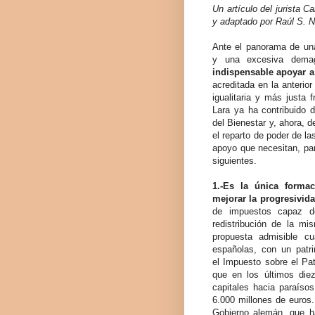
Un artículo del jurista C
y adaptado por Raúl S. N.
Ante el panorama de un
y una excesiva dema
indispensable apoyar a 
acreditada en la anterio
igualitaria y más justa
Lara ya ha contribuido 
del Bienestar y, ahora, 
el reparto de poder de l
apoyo que necesitan, par
siguientes.
1.-Es la única formac
mejorar la progresivida
de impuestos capaz d
redistribución de la m
propuesta admisible 
españolas, con un patri
el Impuesto sobre el Pa
que en los últimos di
capitales hacia paraíso
6.000 millones de euros.
Gobierno alemán, que ha 