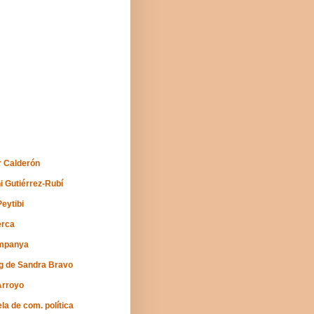
 Calderón
i Gutiérrez-Rubí
Peytibi
erca
mpanya
og de Sandra Bravo
Arroyo
la de com. política