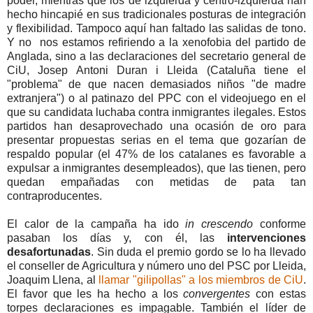
poder, mientras que los de izquierda y centro-izquierda han
hecho hincapié en sus tradicionales posturas de integración
y flexibilidad. Tampoco aquí han faltado las salidas de tono.
Y no nos estamos refiriendo a la xenofobia del partido de
Anglada, sino a las declaraciones del secretario general de
CiU, Josep Antoni Duran i Lleida (Cataluña tiene el
"problema" de que nacen demasiados niños "de madre
extranjera") o al patinazo del PPC con el videojuego en el
que su candidata luchaba contra inmigrantes ilegales. Estos
partidos han desaprovechado una ocasión de oro para
presentar propuestas serias en el tema que gozarían de
respaldo popular (el 47% de los catalanes es favorable a
expulsar a inmigrantes desempleados), que las tienen, pero
quedan empañadas con metidas de pata tan
contraproducentes.
El calor de la campaña ha ido
in crescendo
conforme
pasaban los días y, con él, las
intervenciones
desafortunadas
. Sin duda el premio gordo se lo ha llevado
el conseller de Agricultura y número uno del PSC por Lleida,
Joaquim Llena, al
llamar "gilipollas" a los miembros de CiU
.
El favor que les ha hecho a los
convergentes
con estas
torpes declaraciones es impagable. También el líder de