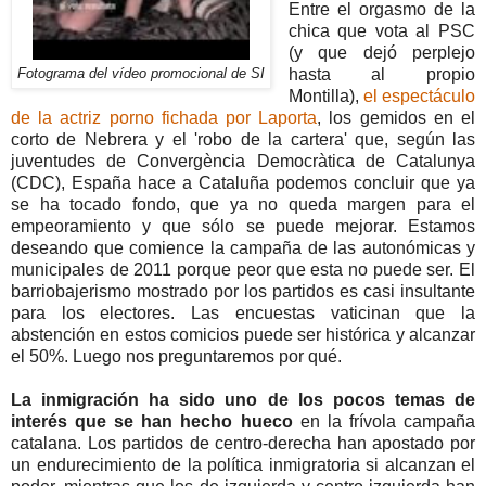
Entre el orgasmo de la
chica que vota al PSC
(y que dejó perplejo
hasta al propio
Fotograma del vídeo promocional de SI
Montilla),
el espectáculo
de la actriz porno fichada por Laporta
, los gemidos en el
corto de Nebrera y el 'robo de la cartera' que, según las
juventudes de Convergència Democràtica de Catalunya
(CDC), España hace a Cataluña podemos concluir que ya
se ha tocado fondo, que ya no queda margen para el
empeoramiento y que sólo se puede mejorar. Estamos
deseando que comience la campaña de las autonómicas y
municipales de 2011 porque peor que esta no puede ser. El
barriobajerismo mostrado por los partidos es casi insultante
para los electores. Las encuestas vaticinan que la
abstención en estos comicios puede ser histórica y alcanzar
el 50%. Luego nos preguntaremos por qué.
La inmigración ha sido uno de los pocos temas de
interés que se han hecho hueco
en la frívola campaña
catalana. Los partidos de centro-derecha han apostado por
un endurecimiento de la política inmigratoria si alcanzan el